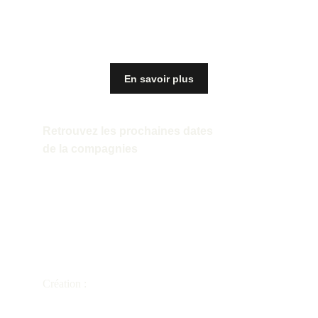
En savoir plus
Retrouvez les prochaines dates 
de la compagnies 
représentations, résidences 
d'écritures, collaborations...
Création :