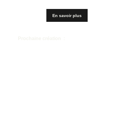
En savoir plus
Prochaine création  :
la prochaine création de la compagnie est en 
cours d'écriture.